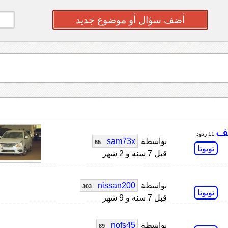
أضف سؤال أو موضوع جديد
11 ردود
بواسطة
sam73x
65
تويوتا
قبل 7 سنه و 2 شهر
بواسطة
nissan200
303
تويوتا
قبل 7 سنه و 9 شهر
بواسطة
nofs45
89