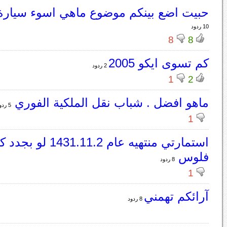
حبيت اضع بينكم موضوع ماهي اسوء سيارة 
10 ردود
8
8
كم تسوى ايكو 2005
2 ردود
1
2
ماهو افضل . شباب نقل الملكية الفوري
5 ردود
1
استمارتي منتهيه عام 31.11.2
فلوس
8 ردود
1
آرائكم تهمني
8 ردود