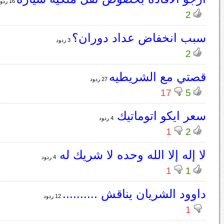
16 ردود
2
سبب انخفاض عداد دوران؟
3 ردود
2
قصتي مع الشريطيه
27 ردود
17
5
سعر ايكو اتوماتيك
4 ردود
1
2
لا إله إلا الله وحده لا شريك له
4 ردود
1
1
داوود الشريان يناقش ..........
12 ردود
1