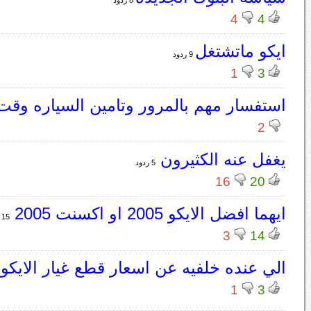
8 ردود
4
4
ايكو ماتشتغل
9 ردود
1
3
استفسار مهم بالمرور وتامين السياره وق
2
يغفل عنه الكثيرون
5 ردود
16
20
ايهما افضل الايكو 2005 او اكسنت 2005
15 ردود
3
14
الي عنده خلفيه عن اسعار قطع غيار الايكو
1
3