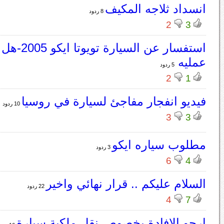
انسداد ثلاجه المكيف
8 ردود
2
3
استفسار عن الس
عمليه
5 ردود
2
1
فيديو انفجار مفاجئ لسيارة في روسيا
10 ردود
3
3
مطلوب سياره ايكو
3 ردود
6
4
السلام عليكم .. قرار نهائي واخير
22 ردود
4
7
ارجو الافادة بخصوص نقل ملكية سيارة