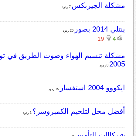
مشكلة الجيربكس
7 ردود
بنتلي 2014 بصور
20 ردود
19
4
مشكلة تنسيم الهواء وصوت الطريق في تويو
2005
8 ردود
ايكووو 2004 استفسار
15 ردود
أفضل محل لتلحيم الكمبروسر؟
1 ردود
شركااات التأمين