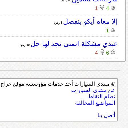
9 ردود
1
4
إلا معاه أيكو يتفضل
3 ردود
1
عندي مشكلة اتمنى نجد لها حل
40 ردود
4
6
© منتدى السيارات أحد خدمات مؤوسسة موقع حراج ل
عن منتدى السيارات
نظام النقاط
المواضيع المخالفة
أتصل بنا