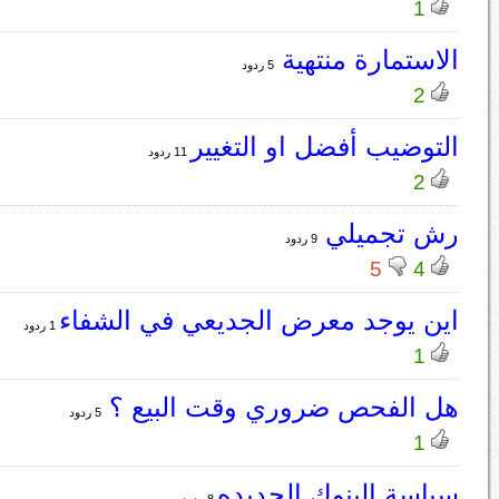
1
الاستمارة منتهية
5 ردود
2
التوضيب أفضل او التغيير
11 ردود
2
رش تجميلي
9 ردود
5
4
اين يوجد معرض الجديعي في الشفاء
1 ردود
1
هل الفحص ضروري وقت البيع ؟
5 ردود
1
سياسة البنوك الجديده