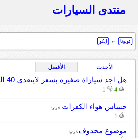
منتدى السيارات
←
تويوتا
ايكو
الأحدث
الأفضل
هل اجد سياراة صغيره بسعر لايتعدى 40 الف
1
4
حساس هواء الكفرات
4 ردود
1
موضوع محذوف
5 ردود